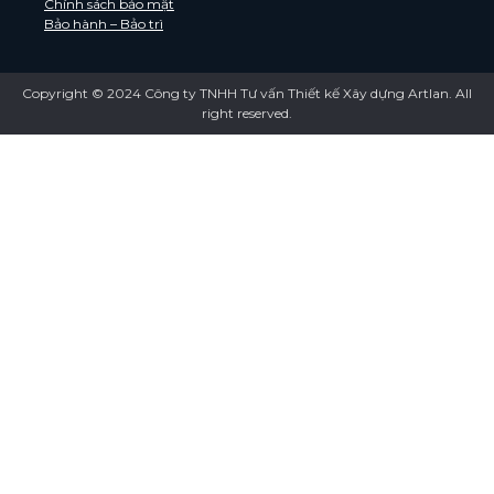
Chính sách bảo mật
Bảo hành – Bảo trì
Copyright © 2024 Công ty TNHH Tư vấn Thiết kế Xây dựng Artlan. All
right reserved.