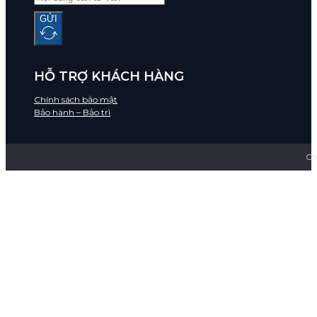
GỬI
HỖ TRỢ KHÁCH HÀNG
Chính sách bảo mật
Bảo hành – Bảo trì
Co