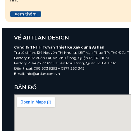
Xem thêm
VỀ ARTLAN DESIGN
Công ty TNHH Tư vấn Thiết Kế Xây dựng Artlan
Trụ sở chính: 124 Nguyễn Thị Nhung, KĐT Vạn Phúc, TP. Thủ Đức, 
Factory 1: 92 Vườn Lài, An Phú Đông, Quận 12, TP. HCM
Factory 2: 140/55 Vườn Lài, An Phú Đông, Quận 12, TP. HCM
Điện thoại: 098 603 9292 – 0977 260 345
Email: info@artlan.com.vn
BẢN ĐỒ