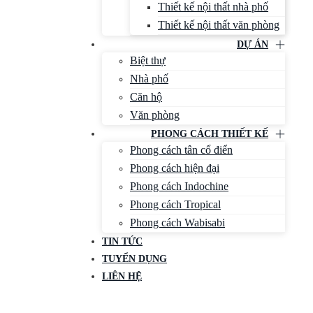
Thiết kế nội thất nhà phố
Thiết kế nội thất văn phòng
DỰ ÁN
Biệt thự
Nhà phố
Căn hộ
Văn phòng
PHONG CÁCH THIẾT KẾ
Phong cách tân cổ điển
Phong cách hiện đại
Phong cách Indochine
Phong cách Tropical
Phong cách Wabisabi
TIN TỨC
TUYỂN DỤNG
LIÊN HỆ