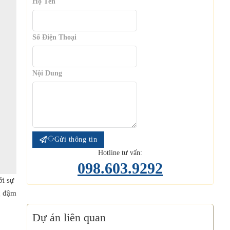
Họ Tên
Số Điện Thoại
Nội Dung
Gửi thông tin
Hotline tư vấn:
098.603.9292
ới sự
g đậm
Dự án liên quan