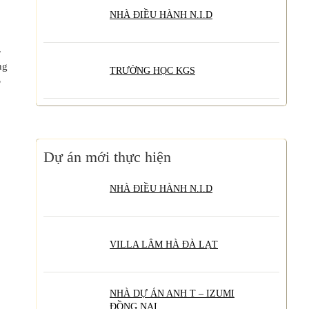
NHÀ ĐIỀU HÀNH N.I.D
.
ng
TRƯỜNG HỌC KGS
Dự án mới thực hiện
NHÀ ĐIỀU HÀNH N.I.D
VILLA LÂM HÀ ĐÀ LẠT
NHÀ DỰ ÁN ANH T – IZUMI
ĐỒNG NAI