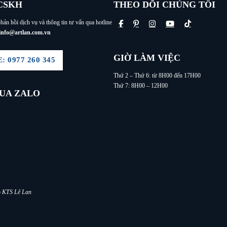
CSKH
THEO DÕI CHÚNG TÔI
hản hồi dịch vụ và thông tin tư vấn qua hotline
info@artlan.com.vn
GIỜ LÀM VIỆC
 0977 260 345
Thứ 2 – Thứ 6: từ 8H00 đến 17H00
Thứ 7: 8H00 – 12H00
QUA ZALO
lo KTS Lê Lan