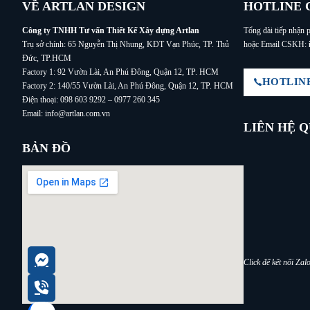
VỀ ARTLAN DESIGN
HOTLINE 
Công ty TNHH Tư vấn Thiết Kế Xây dựng Artlan
Tổng đài tiếp nhận p
Trụ sở chính: 65 Nguyễn Thị Nhung, KĐT Vạn Phúc, TP. Thủ
hoặc Email CSKH:
Đức, TP.HCM
Factory 1: 92 Vườn Lài, An Phú Đông, Quận 12, TP. HCM
HOTLINE:
Factory 2: 140/55 Vườn Lài, An Phú Đông, Quận 12, TP. HCM
Điện thoại: 098 603 9292 – 0977 260 345
Email: info@artlan.com.vn
LIÊN HỆ 
BẢN ĐỒ
Click để kết nối Za