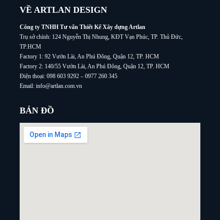
VỀ ARTLAN DESIGN
Công ty TNHH Tư vấn Thiết Kế Xây dựng Artlan
Trụ sở chính: 124 Nguyễn Thị Nhung, KĐT Vạn Phúc, TP. Thủ Đức,
TP.HCM
Factory 1: 92 Vườn Lài, An Phú Đông, Quận 12, TP. HCM
Factory 2: 140/55 Vườn Lài, An Phú Đông, Quận 12, TP. HCM
Điện thoại: 098 603 9292 – 0977 260 345
Email: info@artlan.com.vn
BẢN ĐỒ