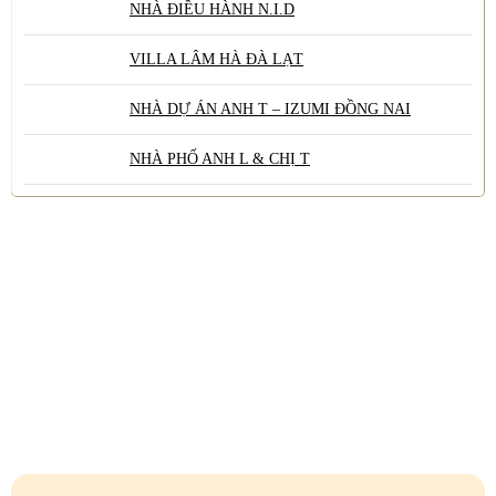
NHÀ ĐIỀU HÀNH N.I.D
VILLA LÂM HÀ ĐÀ LẠT
NHÀ DỰ ÁN ANH T – IZUMI ĐỒNG NAI
NHÀ PHỐ ANH L & CHỊ T