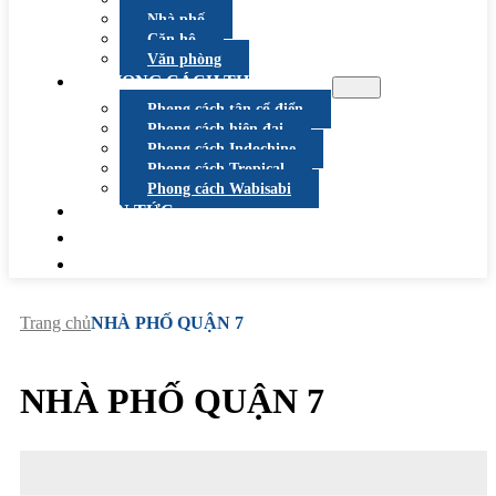
Nhà phố
Căn hộ
Văn phòng
PHONG CÁCH THIẾT KẾ
Phong cách tân cổ điển
Phong cách hiện đại
Phong cách Indochine
Phong cách Tropical
Phong cách Wabisabi
TIN TỨC
TUYỂN DỤNG
LIÊN HỆ
Trang chủ
NHÀ PHỐ QUẬN 7
NHÀ PHỐ QUẬN 7