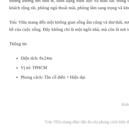
những đường nét tinh tế, hình dạng hình học và màu sắc trung t
khách rộng rãi, phòng ngủ thoải mái, phòng tắm sang trọng và khu
Trúc Villa mang đến một không gian sống ấm cúng và thư thái, nơi
bề của cuộc sống. Đây không chỉ là một ngôi nhà, mà còn là nơi
Thông tin
Diện tích: 8x24m
Vị trí: TPHCM
Phong cách: Tân cổ điển + Hiện đại
Kiến
Trúc Villa mang đậm dấu ấn của phong cách hiện đ