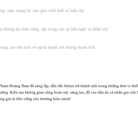
ng, xám mang lại cảm giác tươi mới và hiện đại
iản nhưng đa chức năng, tập trung vào sự tiện nghi và thẩm mỹ
 ràng, tạo nên một vẻ ngoài mạnh mẽ nhưng thanh lịch
Phạm Hoàng Nam đã sáng lập, dẫn dắt Artlan trở thành một trong những đơn vị thiế
 trường. Kiến tạo không gian sống hoàn mỹ, sáng tạo, đề cao dấu ấn cá nhân gia chủ 
ng giá trị bền vững cho thương hiệu mình!