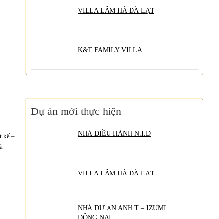
VILLA LÂM HÀ ĐÀ LẠT
K&T FAMILY VILLA
Dự án mới thực hiện
NHÀ ĐIỀU HÀNH N.I.D
t kế –
là
VILLA LÂM HÀ ĐÀ LẠT
NHÀ DỰ ÁN ANH T – IZUMI
ĐỒNG NAI