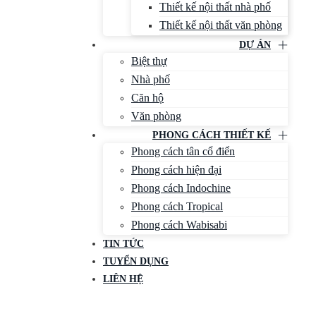
Thiết kế nội thất nhà phố
Thiết kế nội thất văn phòng
DỰ ÁN
Biệt thự
Nhà phố
Căn hộ
Văn phòng
PHONG CÁCH THIẾT KẾ
Phong cách tân cổ điển
Phong cách hiện đại
Phong cách Indochine
Phong cách Tropical
Phong cách Wabisabi
TIN TỨC
TUYỂN DỤNG
LIÊN HỆ