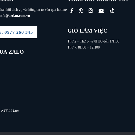
hản hồi dịch vụ và thông tin tư vấn qua hotline
info@artlan.com.vn
GIỜ LÀM VIỆC
 0977 260 345
Thứ 2 – Thứ 6: từ 8H00 đến 17H00
Thứ 7: 8H00 – 12H00
QUA ZALO
lo KTS Lê Lan