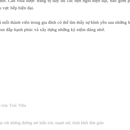
ính. Căn villa được trang bị đầy đủ các tiện nghi hiện đại, bao gồm 
 vực bếp hiện đại.
 mỗi thành viên trong gia đình có thể tìm thấy sự bình yên sau những 
 vun đắp hạnh phúc và xây dựng những kỷ niệm đáng nhớ.
 trúc Trúc Villa
ại với những đường nét kiến trúc mạnh mẽ, hình khối đơn giản