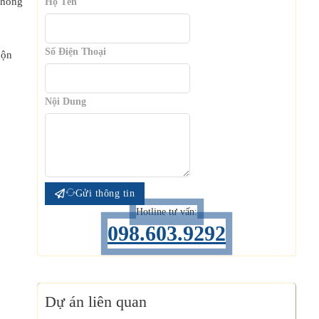
phòng
Họ Tên
Số Điện Thoại
bộn
Nội Dung
Gửi thông tin
Hotline tư vấn:
098.603.9292
Dự án liên quan