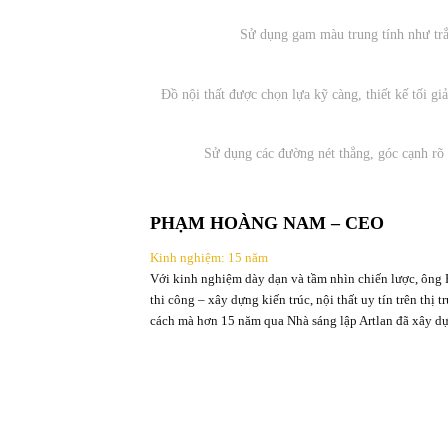
Sử dụng gam màu trung tính như trắ
Đồ nội thất được chọn lựa kỹ càng, thiết kế tối g
Sử dụng các đường nét thẳng, góc cạnh rõ
PHẠM HOÀNG NAM – CEO
Kinh nghiệm: 15 năm
Với kinh nghiệm dày dạn và tầm nhìn chiến lược, ông 
thi công – xây dựng kiến trúc, nội thất uy tín trên thị
cách mà hơn 15 năm qua Nhà sáng lập Artlan đã xây dự