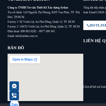
Công ty TNHH Tư vấn Thiết Kế Xây dựng Artlan
Tổng đài tiếp nhận p
Trụ sở chính: 124 Nguyễn Thị Nhung, KĐT Vạn Phúc, TP. Thủ
hoặc Email CSKH:
Đức, TP.HCM
Factory 1: 92 Vườn Lài, An Phú Đông, Quận 12, TP. HCM
HOTLINE:
Factory 2: 140/55 Vườn Lài, An Phú Đông, Quận 12, TP. HCM
Điện thoại: 098 603 9292 – 0977 260 345
Email: info@artlan.com.vn
LIÊN HỆ 
BẢN ĐỒ
Click để kết nối Za