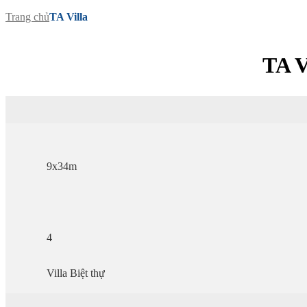
Trang chủ
TA Villa
TA 
9x34m
4
Villa Biệt thự