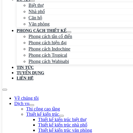
Biệt thự
Nhà phố
Căn hộ
Văn phòng
PHONG CÁCH THIẾT KẾ
Phong cách tân cổ điển
Phong cách hiện đại
Phong cách Indochine
Phong cách Tropical
Phong cách Wabisabi
TIN TỨC
TUYỂN DỤNG
LIÊN HỆ
Về chúng tôi
Dịch vụ
Thi công cao tầng
Thiết kế kiến trúc
Thiết kế kiến trúc biệt thự
Thiết kế kiến trúc nhà phố
Thiết kế kiến trúc văn phòng