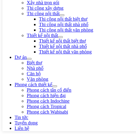
Xây nhà trọn gói
Thi công xây dựng
Thi công nội thất
Thi công nội thất biệt thự
Thi công nội thất nhà phố
Thi công nội thất văn phòng
Thiết kế nội thất
Thiết kế nội thất biệt thự
Thiết kế nội thất nhà phố
Thiết kế nội thất văn phòng
Dự án
Biệt thự
Nhà phố
Căn hộ
Văn phòng
Phong cách thiết kế
Phong cách tân cổ điển
Phong cách hiện đại
Phong cách Indochine
Phong cách Tropical
Phong cách Wabisabi
Tin tức
Tuyển dụng
Liên hệ