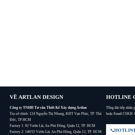
VỀ ARTLAN DESIGN
HOTLINE 
Công ty TNHH Tư vấn Thiết Kế Xây dựng Artlan
Tổng đài tiếp nhận p
Trụ sở chính: 124 Nguyễn Thị Nhung, KĐT Vạn Phúc, TP. Thủ
hoặc Email CSKH:
Đức, TP.HCM
Factory 1: 92 Vườn Lài, An Phú Đông, Quận 12, TP. HCM
HOTLINE:
Factory 2: 140/55 Vườn Lài, An Phú Đông, Quận 12, TP. HCM