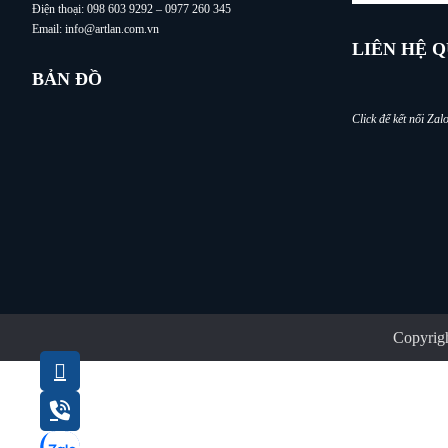
Điện thoại: 098 603 9292 – 0977 260 345
Email: info@artlan.com.vn
LIÊN HỆ 
BẢN ĐỒ
Click để kết nối Za
Copyrigh