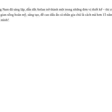
Nam đã sáng lập, dẫn dắt Artlan trở thành một trong những đơn vị thiết kế – thi 
ng gian sống hoàn mỹ, sáng tạo, đề cao dấu ấn cá nhân gia chủ là cách mà hơn 15 nă
u mình!