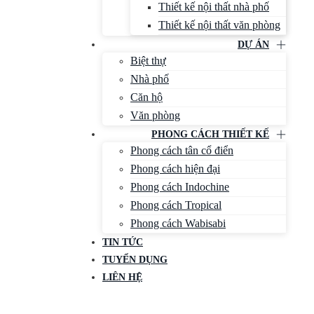
Thiết kế nội thất nhà phố
Thiết kế nội thất văn phòng
DỰ ÁN
Biệt thự
Nhà phố
Căn hộ
Văn phòng
PHONG CÁCH THIẾT KẾ
Phong cách tân cổ điển
Phong cách hiện đại
Phong cách Indochine
Phong cách Tropical
Phong cách Wabisabi
TIN TỨC
TUYỂN DỤNG
LIÊN HỆ