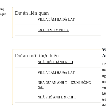
công –
Dự án liên quan
m qua
VILLA LÂM HÀ ĐÀ LẠT
K&T FAMILY VILLA
V
Dự án mới thực hiện
A
NHÀ ĐIỀU HÀNH N.I.D
H
nă
VILLA LÂM HÀ ĐÀ LẠT
ng
tr
NHÀ DỰ ÁN ANH T – IZUMI ĐỒNG
NAI
vự
k
NHÀ PHỐ ANH L & CHỊ T
tr
th