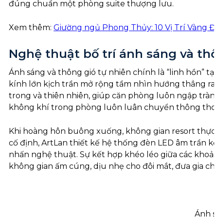
đúng chuẩn một phòng suite thượng lưu.
Xem thêm:
Giường ngủ Phong Thủy: 10 Vị Trí Vàng Đ
Nghệ thuật bố trí ánh sáng và th
Ánh sáng và thông gió tự nhiên chính là “linh hồn” t
kính lớn kịch trần mở rộng tầm nhìn hướng thẳng ra 
trong và thiên nhiên, giúp căn phòng luôn ngập tràn 
không khí trong phòng luôn luân chuyển thông thoá
Khi hoàng hôn buông xuống, không gian resort thực t
cố định, ArtLan thiết kế hệ thống đèn LED âm trần kế
nhấn nghệ thuật. Sự kết hợp khéo léo giữa các khoản
không gian ấm cúng, dịu nhẹ cho đôi mắt, đưa gia chủ
Ánh s