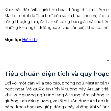
Khi nhắc đến Villa, giới tinh hoa không chỉ tìm kiếm
Master chính là “trái tim” của sự xa hoa – nơi mọi áp 
sống thượng lưu, ArtLan sẽ cùng bạn giải mã các tiê
những khu nghỉ dưỡng xa xỉ vào căn biệt thự của riê
Mục lục
Hiển thị
Ph
Tiêu chuẩn diện tích và quy hoạ
Đối với một căn Villa cao cấp, phòng ngủ Master cần 
ngột ngạt. Với quỹ diện tích lý tưởng này, ArtLan tr
khu vực giường ngủ tĩnh lặng ở trung tâm, phòng thay
giường, tab đầu giường, và lối đi luôn được ArtLan t
bằng khoa học này giúp dòng chảy không khí và ánh s