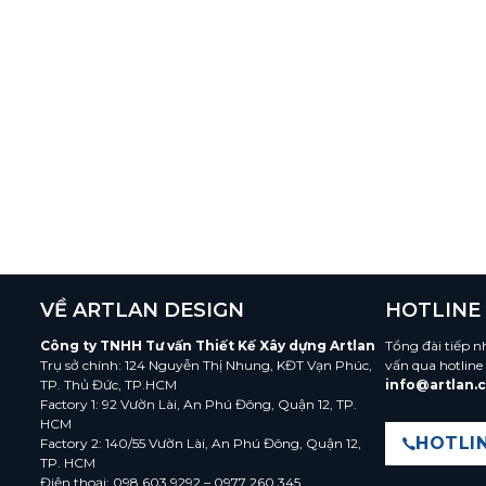
VỀ ARTLAN DESIGN
HOTLINE
Công ty TNHH Tư vấn Thiết Kế Xây dựng Artlan
Tổng đài tiếp n
Trụ sở chính: 124 Nguyễn Thị Nhung, KĐT Vạn Phúc,
vấn qua hotline
TP. Thủ Đức, TP.HCM
info@artlan.
Factory 1: 92 Vườn Lài, An Phú Đông, Quận 12, TP.
HCM
HOTLIN
Factory 2: 140/55 Vườn Lài, An Phú Đông, Quận 12,
TP. HCM
Điện thoại: 098 603 9292 – 0977 260 345