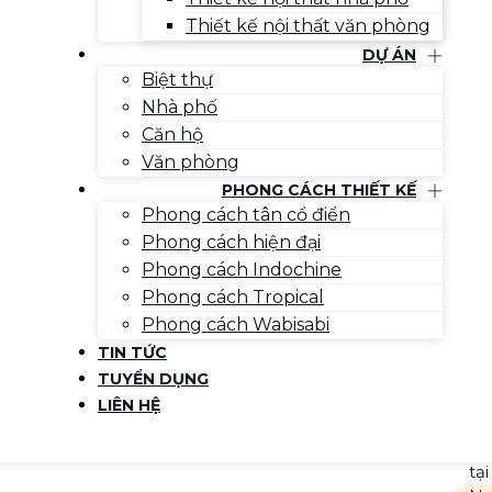
Thiết kế nội thất văn phòng
DỰ ÁN
Biệt thự
Nhà phố
Căn hộ
Văn phòng
PHONG CÁCH THIẾT KẾ
V
Phong cách tân cổ điển
Ar
Phong cách hiện đại
Phong cách Indochine
H
Phong cách Tropical
nă
Phong cách Wabisabi
ng
tr
TIN TỨC
lĩ
TUYỂN DỤNG
th
LIÊN HỆ
ki
nộ
tạ