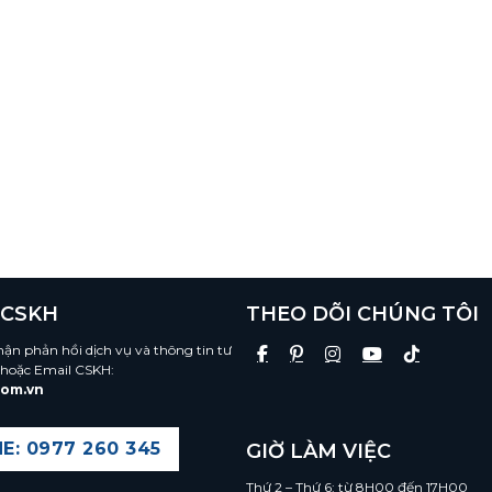
 CSKH
THEO DÕI CHÚNG TÔI
hận phản hồi dịch vụ và thông tin tư
 hoặc Email CSKH:
com.vn
E: 0977 260 345
GIỜ LÀM VIỆC
Thứ 2 – Thứ 6: từ 8H00 đến 17H00