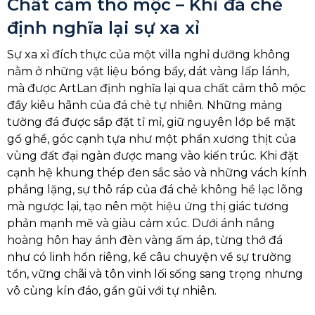
Chất cảm thô mộc – Khi đá chẻ
định nghĩa lại sự xa xỉ
Sự xa xỉ đích thực của một villa nghỉ dưỡng không
nằm ở những vật liệu bóng bẩy, dát vàng lấp lánh,
mà được ArtLan định nghĩa lại qua chất cảm thô mộc
đầy kiêu hãnh của đá chẻ tự nhiên. Những mảng
tường đá được sắp đặt tỉ mỉ, giữ nguyên lớp bề mặt
gồ ghề, góc cạnh tựa như một phần xương thịt của
vùng đất đại ngàn được mang vào kiến trúc. Khi đặt
cạnh hệ khung thép đen sắc sảo và những vách kính
phẳng lặng, sự thô ráp của đá chẻ không hề lạc lõng
mà ngược lại, tạo nên một hiệu ứng thị giác tương
phản mạnh mẽ và giàu cảm xúc. Dưới ánh nắng
hoàng hôn hay ánh đèn vàng ấm áp, từng thớ đá
như có linh hồn riêng, kể câu chuyện về sự trường
tồn, vững chãi và tôn vinh lối sống sang trọng nhưng
vô cùng kín đáo, gần gũi với tự nhiên.