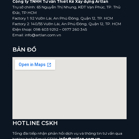
Công ty TNHH Tư vấn Thiết Kế Xây dựng Artlan
Trụ sở chính: 65 Nguyễn Thị Nhung, KĐT Vạn Phúc, TP. Thủ
Đức, TP.HCM
Factory 1: 92 Vườn Lài, An Phú Đông, Quận 12, TP. HCM
Factory 2: 140/55 Vườn Lài, An Phú Đông, Quận 12, TP. HCM
Điện thoại: 098 603 9292 – 0977 260 345
Email: info@artlan.com.vn
BẢN ĐỒ
HOTLINE CSKH
Tổng đài tiếp nhận phản hồi dịch vụ và thông tin tư vấn qua
hotline hoặc Email CSKH:
info@artlan.com.vn