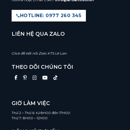
HOTLINE: 0977 260 345
LIÊN HỆ QUA ZALO
Click để kết nối Zalo KTS Lê Lan
THEO DÕI CHÚNG TÔI
GIỜ LÀM VIỆC
Thứ 2 – Thứ 6: từ 8H00 đến 17H00
Thứ 7: 8H00 – 12H00