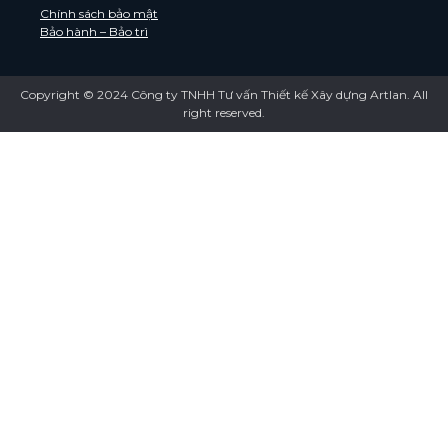
Chính sách bảo mật
Bảo hành – Bảo trì
Copyright © 2024 Công ty TNHH Tư vấn Thiết kế Xây dựng Artlan. All
right reserved.